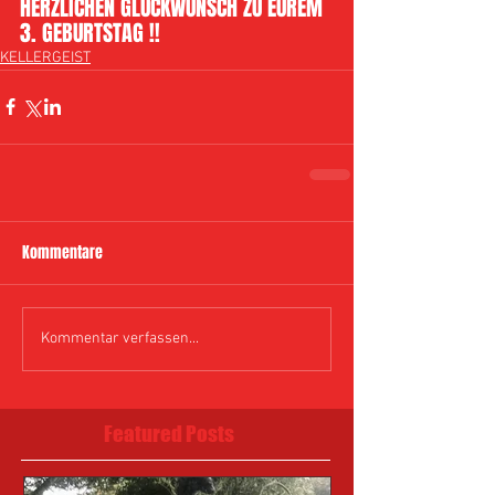
HERZLICHEN GLÜCKWUNSCH ZU EUREM 
3. GEBURTSTAG !! 
KELLERGEIST
Kommentare
Kommentar verfassen...
Featured Posts