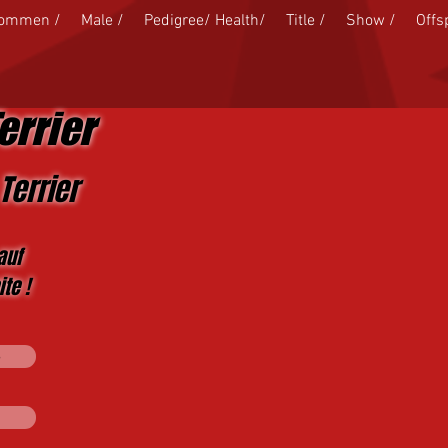
kommen /
Male /
Pedigree/ Health/
Title /
Show /
Offs
errier
Terrier
auf
te !
s