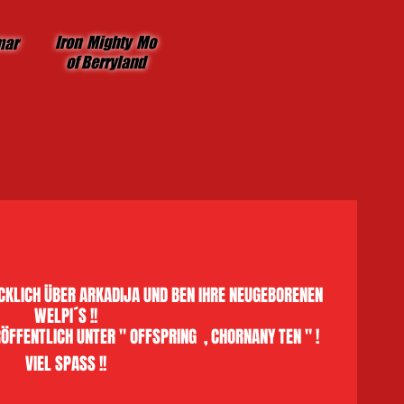
Iron Mighty Mo
mar
of Berryland
SCH , ARKADIJA - ASSYA
CKLICH ÜBER ARKADIJA UND BEN IHRE NEUGEBORENEN 
WELPI´S !! 
FFENTLICH UNTER " OFFSPRING  , CHORNANY TEN " ! 
VIEL SPASS !! 