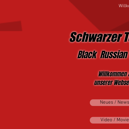
Will
Schwarzer T
Black Russian 
Willkommen 
unserer Websei
Neues / New
Video / Movie