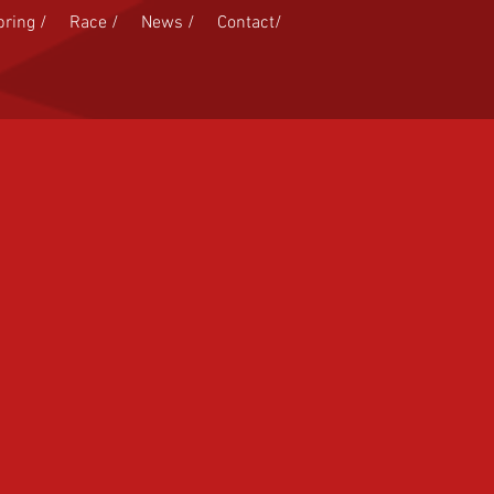
pring /
Race /
News /
Contact/