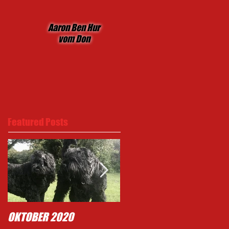
Aaron Ben Hur
vom Don
Featured Posts
OKTOBER 2020
Typisch Mighty .......!!!!!