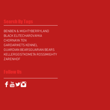
Search By Tags
BEN
BEN & MIGHTY
BERRYLAND
BLACK ELITE
CHAROVAYKA
CHORNAYA TEN
GARDARIKETS KENNEL
GUARDIAN BEARS
GUARIAN BEARS
KELLERGEIST
KOMETA ROSSI
MIGHTY
ZARENHOF
Follow Us