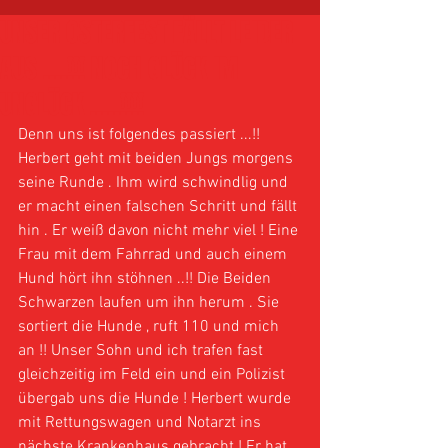
UNSER OSTERFEST FÄLLT LEIDER
AUS ....!!! NOCH GLÜCK IM
UNGLÜCK .....!!!!
Denn uns ist folgendes passiert ...!! 
Herbert geht mit beiden Jungs morgens 
seine Runde . Ihm wird schwindlig und 
er macht einen falschen Schritt und fällt 
hin . Er weiß davon nicht mehr viel ! Eine 
Frau mit dem Fahrrad und auch einem 
Hund hört ihn stöhnen ..!! Die Beiden 
Schwarzen laufen um ihn herum . Sie 
sortiert die Hunde , ruft 110 und mich 
an !! Unser Sohn und ich trafen fast 
gleichzeitig im Feld ein und ein Polizist 
übergab uns die Hunde ! Herbert wurde 
mit Rettungswagen und Notarzt ins 
nächste Krankenhaus gebracht ! Er hat 