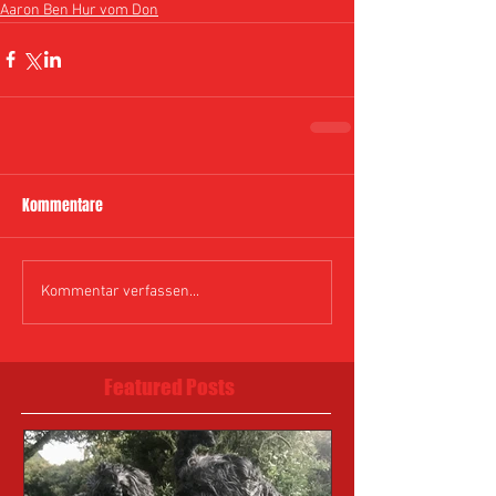
Aaron Ben Hur vom Don
Kommentare
Kommentar verfassen...
Featured Posts