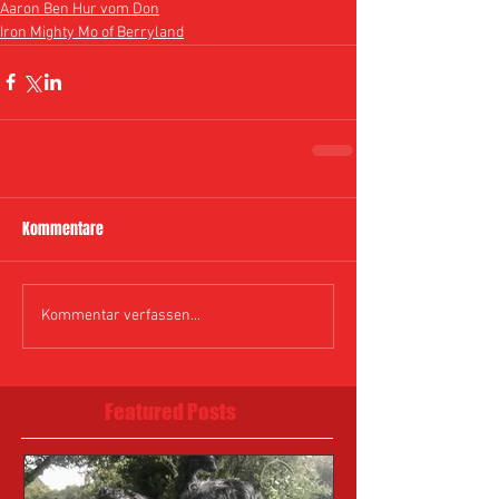
Aaron Ben Hur vom Don
Iron Mighty Mo of Berryland
Kommentare
Kommentar verfassen...
Featured Posts