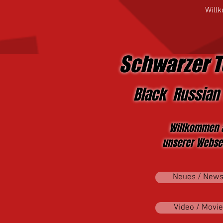
Will
Schwarzer T
Black Russian 
Willkommen 
unserer Websei
Neues / New
Video / Movie