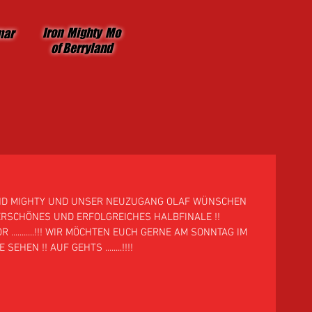
Iron Mighty Mo
mar
of Berryland
ND MIGHTY UND UNSER NEUZUGANG OLAF WÜNSCHEN 
RSCHÖNES UND ERFOLGREICHES HALBFINALE !! 
...........!!! WIR MÖCHTEN EUCH GERNE AM SONNTAG IM 
 SEHEN !! AUF GEHTS ........!!!!