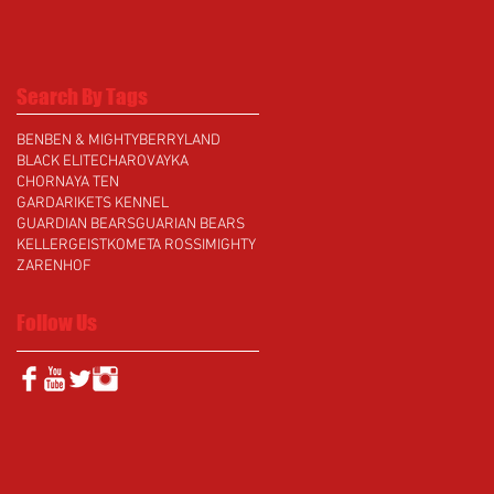
Search By Tags
BEN
BEN & MIGHTY
BERRYLAND
BLACK ELITE
CHAROVAYKA
CHORNAYA TEN
GARDARIKETS KENNEL
GUARDIAN BEARS
GUARIAN BEARS
KELLERGEIST
KOMETA ROSSI
MIGHTY
ZARENHOF
Follow Us