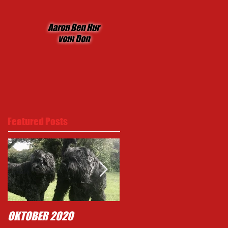
Aaron Ben Hur
vom Don
Featured Posts
OKTOBER 2020
Typisch Mighty .......!!!!!