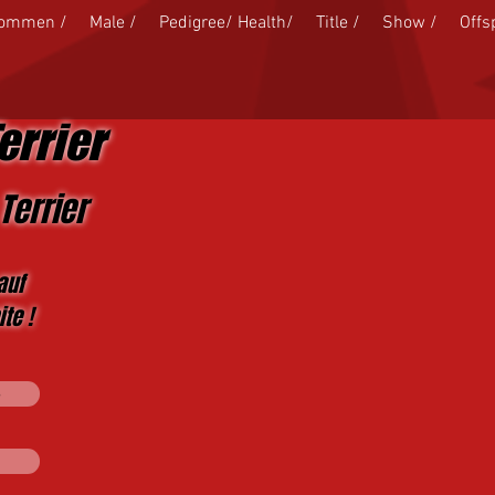
kommen /
Male /
Pedigree/ Health/
Title /
Show /
Offs
errier
Terrier
auf
te !
s