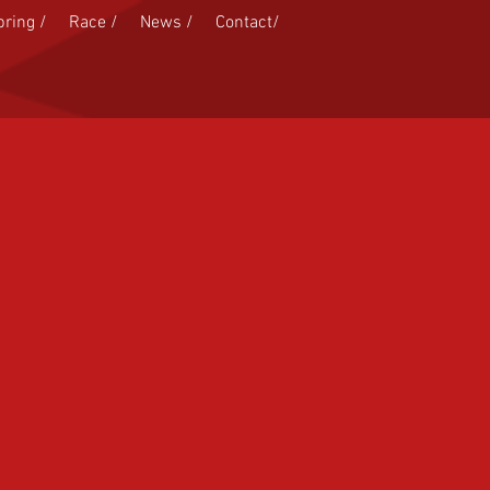
pring /
Race /
News /
Contact/