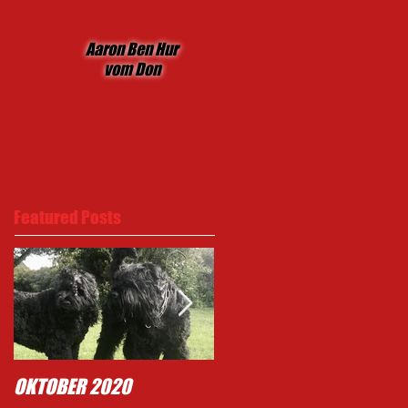
Aaron Ben Hur
vom Don
Featured Posts
OKTOBER 2020
Typisch Mighty .......!!!!!