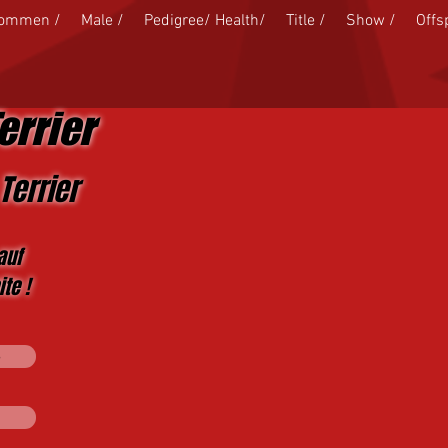
kommen /
Male /
Pedigree/ Health/
Title /
Show /
Offs
errier
Terrier
auf
te !
s