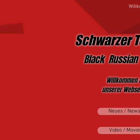
Will
Schwarzer T
Black Russian 
Willkommen 
unserer Websei
Neues / New
Video / Movie