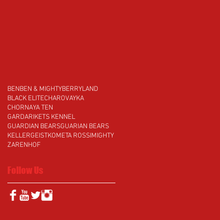
BEN
BEN & MIGHTY
BERRYLAND
BLACK ELITE
CHAROVAYKA
CHORNAYA TEN
GARDARIKETS KENNEL
GUARDIAN BEARS
GUARIAN BEARS
KELLERGEIST
KOMETA ROSSI
MIGHTY
ZARENHOF
Follow Us