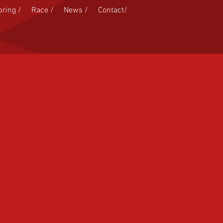
pring /
Race /
News /
Contact/