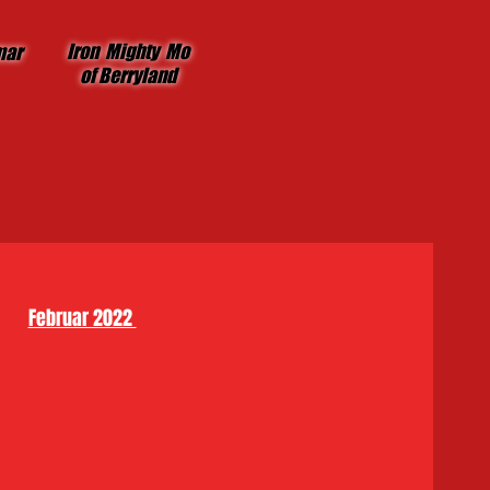
Iron Mighty Mo
mar
of Berryland
Februar 2022 