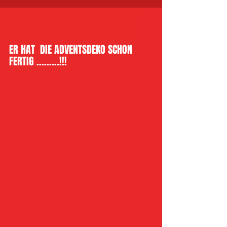
LUCA OF BERRYLAND SCHICKT
LIEBE GRÜßE ZUM ADVENT !!
ER HAT  DIE ADVENTSDEKO SCHON 
FERTIG .........!!!