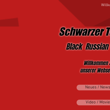
Will
Schwarzer T
Black Russian 
Willkommen 
unserer Websei
Neues / New
Video / Movie