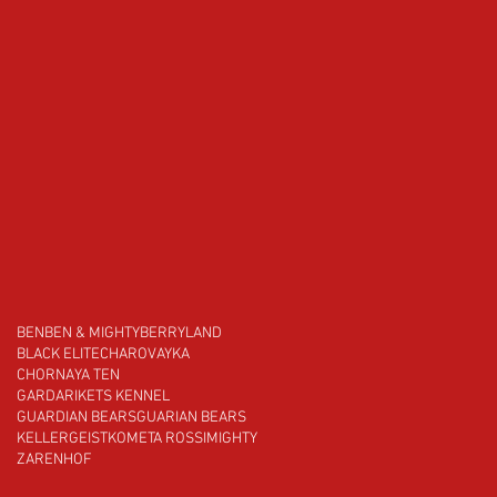
BEN
BEN & MIGHTY
BERRYLAND
BLACK ELITE
CHAROVAYKA
CHORNAYA TEN
GARDARIKETS KENNEL
GUARDIAN BEARS
GUARIAN BEARS
KELLERGEIST
KOMETA ROSSI
MIGHTY
ZARENHOF