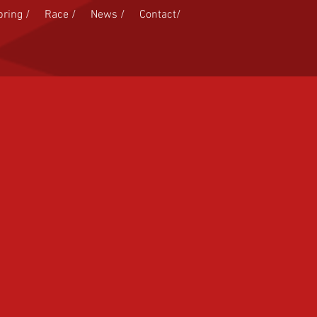
pring /
Race /
News /
Contact/