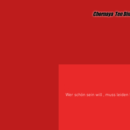
Chornaya Ten Di
Icequeen Iva vom Za
Bad !
Wer schön sein will , muss leiden 