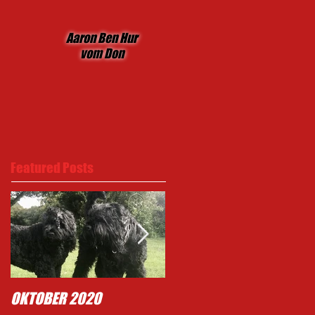
Aaron Ben Hur
vom Don
Featured Posts
OKTOBER 2020
Typisch Mighty .......!!!!!