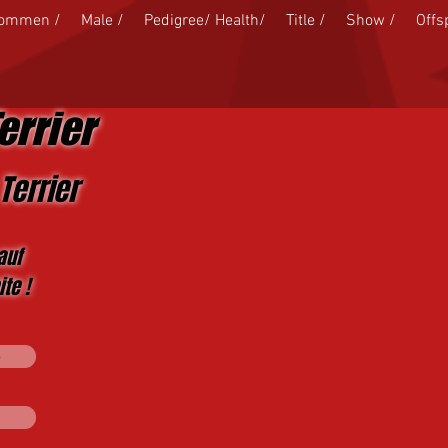
kommen /
Male /
Pedigree/ Health/
Title /
Show /
Offs
errier
Terrier
auf
te !
s