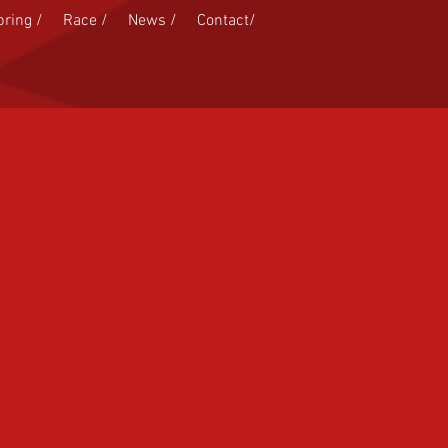
pring /
Race /
News /
Contact/