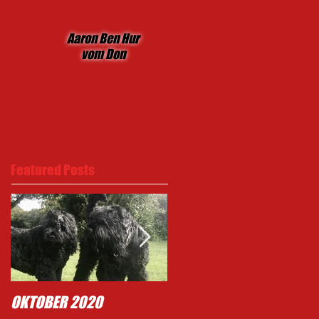
Aaron Ben Hur
vom Don
Featured Posts
OKTOBER 2020
Typisch Mighty .......!!!!!