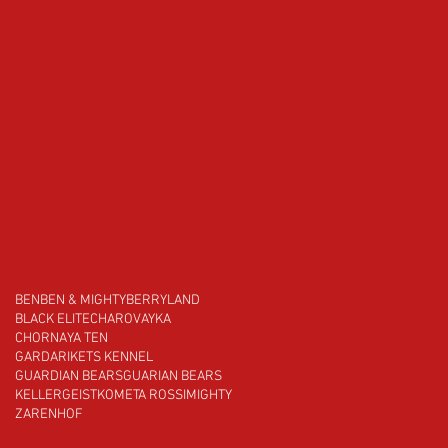
BEN
BEN & MIGHTY
BERRYLAND
BLACK ELITE
CHAROVAYKA
CHORNAYA TEN
GARDARIKETS KENNEL
GUARDIAN BEARS
GUARIAN BEARS
KELLERGEIST
KOMETA ROSSI
MIGHTY
ZARENHOF