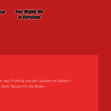
Iron Mighty Mo
mar
of Berryland
Chornaya Ten genießt den
er den Frühling und das Spielen im Garten !! 
 Dank Tatjana für die Bilder . 