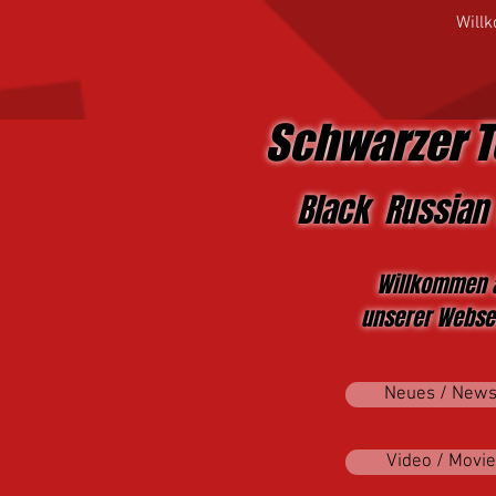
Will
Schwarzer T
Black Russian 
Willkommen 
unserer Websei
Neues / New
Video / Movie