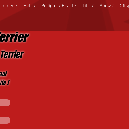
kommen /
Male /
Pedigree/ Health/
Title /
Show /
Offs
errier
Terrier
auf
te !
s