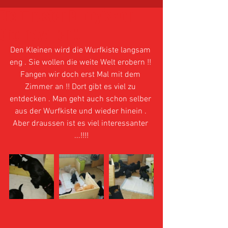
Die jüngsten Puppy´s von
Chornaya Ten !!
Den Kleinen wird die Wurfkiste langsam 
eng . Sie wollen die weite Welt erobern !! 
Fangen wir doch erst Mal mit dem 
Zimmer an !! Dort gibt es viel zu 
entdecken . Man geht auch schon selber 
aus der Wurfkiste und wieder hinein . 
Aber draussen ist es viel interessanter 
...!!!!