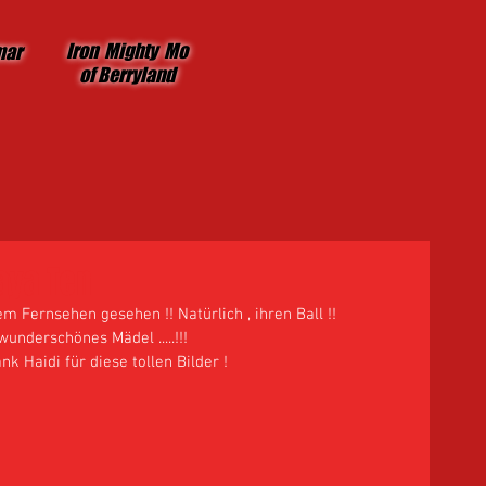
Iron Mighty Mo
mar
of Berryland
aya Ten
 Fernsehen gesehen !! Natürlich , ihren Ball !! 
wunderschönes Mädel .....!!! 
k Haidi für diese tollen Bilder ! 