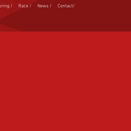
pring /
Race /
News /
Contact/