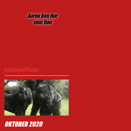
Aaron Ben Hur
vom Don
Featured Posts
OKTOBER 2020
Typisch Mighty .......!!!!!