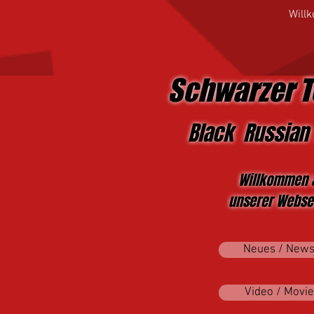
Will
Schwarzer T
Black Russian 
Willkommen 
unserer Websei
Neues / New
Video / Movie