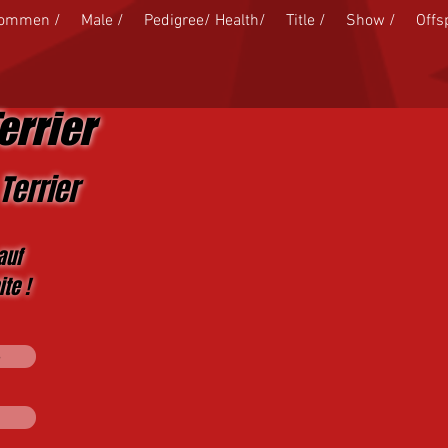
kommen /
Male /
Pedigree/ Health/
Title /
Show /
Offs
errier
Terrier
auf
te !
s