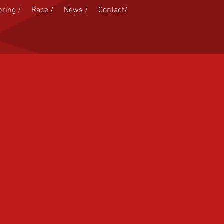
pring /
Race /
News /
Contact/