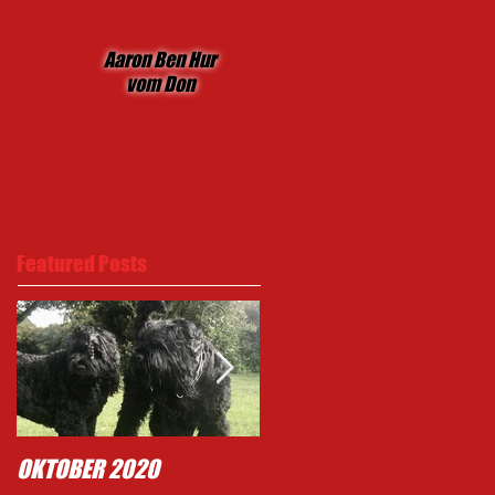
Aaron Ben Hur
vom Don
Featured Posts
OKTOBER 2020
Typisch Mighty .......!!!!!