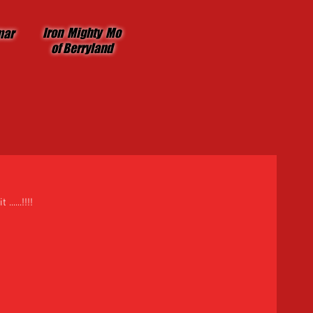
Iron Mighty Mo
mar
of Berryland
....!!!! 