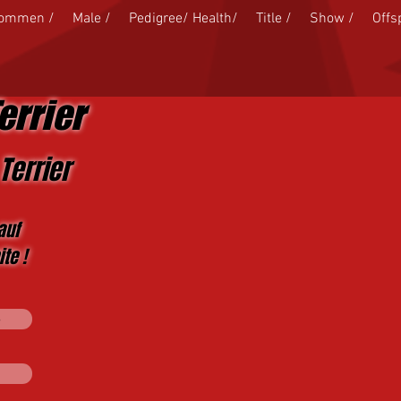
kommen /
Male /
Pedigree/ Health/
Title /
Show /
Offs
errier
Terrier
auf
te !
s