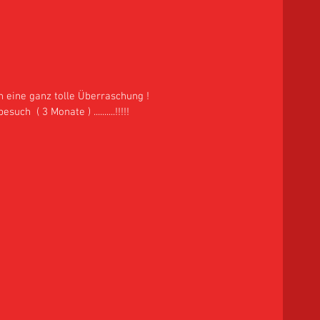
n eine ganz tolle Überraschung ! 
such  ( 3 Monate ) ..........!!!!! 