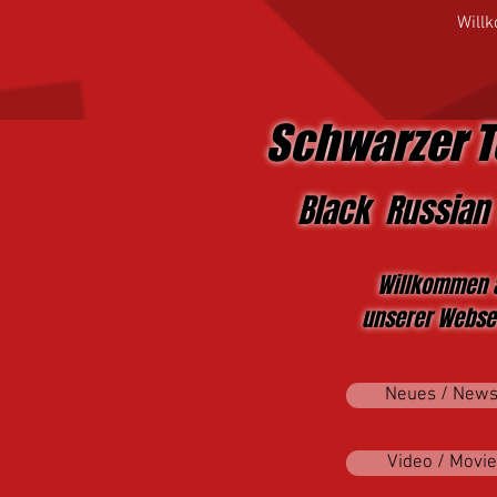
Will
Schwarzer T
Black Russian 
Willkommen 
unserer Websei
Neues / New
Video / Movie